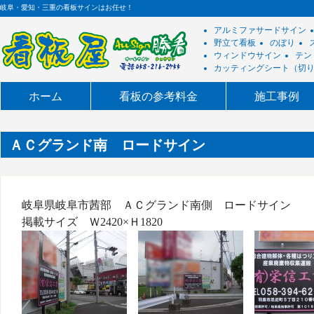
岐阜・愛知・三重の看板サインはお任せ！
アルミファサードサイン
野立て看板
のぼり
ウィンドウサイン
テン
カッティングシート（切
ホーム
看板の参考料金
施工事例
ＡＣグランド南 ロードサイン
岐阜県岐阜市茜部　ＡＣグランド南側　ロードサイン
