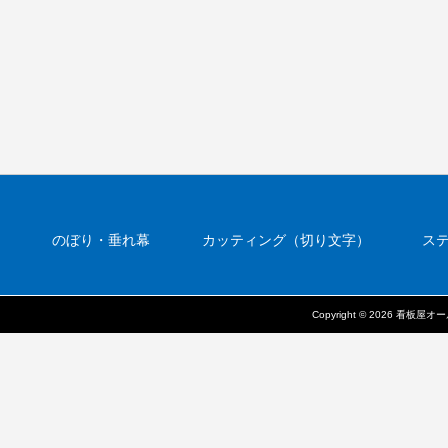
のぼり・垂れ幕
カッティング（切り文字）
ス
壁面看板
看板の参考料金
自立看板
野立
Copyright © 2026 看板屋オ
問い合わせ