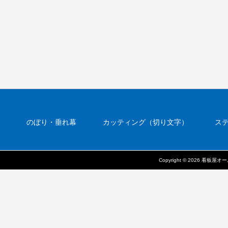
のぼり・垂れ幕
カッティング（切り文字）
ス
壁面看板
看板の参考料金
自立看板
野立
Copyright © 2026 看板屋オ
問い合わせ