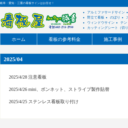
岐阜・愛知・三重の看板サインはお任せ！
アルミファサードサイン
野立て看板
のぼり
ウィンドウサイン
テン
カッティングシート（切
ホーム
看板の参考料金
施工事例
2025/04
2025/4/28
注意看板
2025/4/26
mini、ボンネット、ストライプ製作貼替
2025/4/25
ステンレス看板取り付け