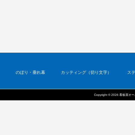
のぼり・垂れ幕
カッティング（切り文字）
ス
壁面看板
看板の参考料金
自立看板
野立
Copyright © 2026 看板屋オ
問い合わせ