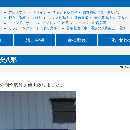
アルミファサードサイン
チャンネル文字
自立看板（ロードサイン）
野立て看板
のぼり
スタンド看板
電飾看板
垂れ幕看板
突き出
ウィンドウサイン
テント
垂れ幕
ステンレスの箱文字
カッティングシート（切り文字）
看板基礎工事・看板の鉄骨組立・溶接
金
施工事例
会社概要
問い合わ
安八郡
2019/