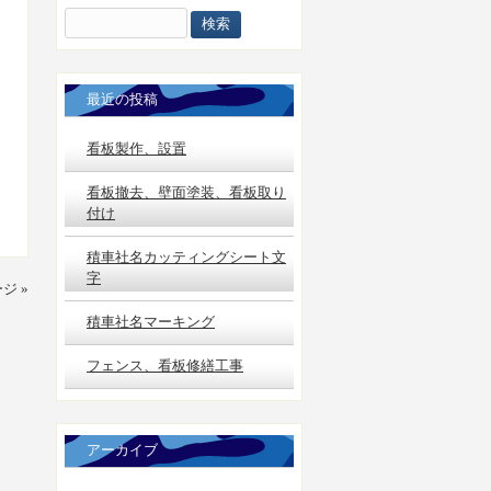
検
索:
最近の投稿
看板製作、設置
看板撤去、壁面塗装、看板取り
付け
積車社名カッティングシート文
字
ジ »
積車社名マーキング
フェンス、看板修繕工事
アーカイブ