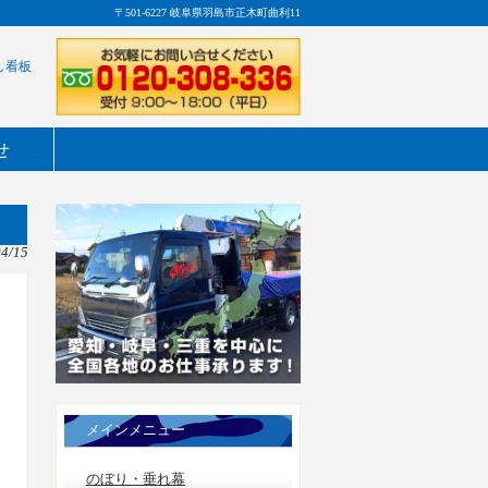
〒501-6227 岐阜県羽島市正木町曲利11
し看板
せ
04/15
メインメニュー
のぼり・垂れ幕